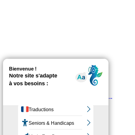
1
…
5
6
7
8
9
…
14
Fédésap © 2021