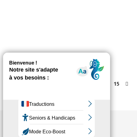
de garde du jeune enfant ! Suite aux annonces
du Président de la République de fermer les
écoles et la nécessité de trouver des solutions
pour les parents et les salariés
des secteurs de premières lignes, la Fédésap
souhaite que la Garde d’Enfants à
Domicile puisse être mobilisée afin de rompre…
1
…
6
7
8
9
10
…
15
Fédésap © 2021
Mentions légales