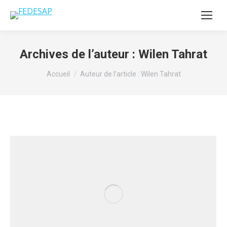
Archives de l’auteur :
Wilen Tahrat
Vous êtes ici :
Accueil
Auteur de l’article : Wilen Tahrat