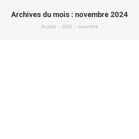
Archives du mois :
novembre 2024
Vous êtes ici :
Accueil
2024
novembre