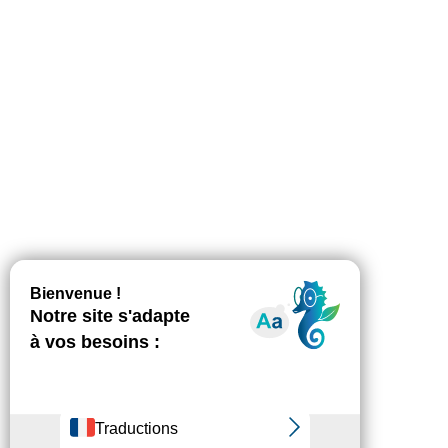
Pour 2/3 des professionnels de l’aide à
domicile, la dénutrition n’est pas une
maladie !
Communiqué de presse
,
Lutte contre la dénutrition
Par
Hugo Oillic
13 novembre 2024
A l’occasion de la 5ème édition de la Semaine
nationale de lutte contre la dénutrition qui se
tient du 12 au 19 novembre dans toute la
France, le collectif de lutte contre la dénutrition
et la Fédération des Services à la Personne et
de Proximité (Fédésap) ont réalisé une étude*
sur la perception de la…