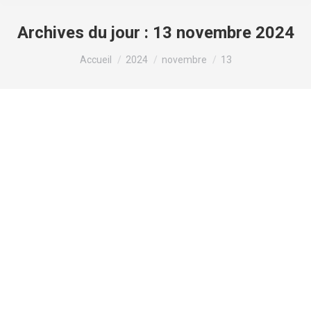
Archives du jour :
13 novembre 2024
Vous êtes ici :
Accueil
2024
novembre
13