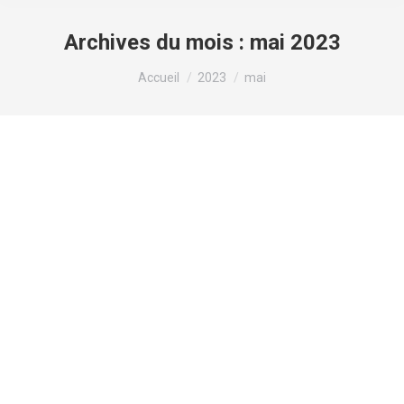
Archives du mois :
mai 2023
Vous êtes ici :
Accueil
2023
mai