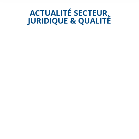
ACTUALITÉ SECTEUR
,
JURIDIQUE & QUALITÉ
Extension
de
l’avenant
n°8 du
12