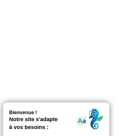
Se former avec Sap Compétences !
Formation & emploi
Par
Diana Mazelin
14 août 2019
Pour accompagner les dirigeants des
SAP/SAAD, SAP Compétences déploie une large
gamme de formations professionnelles pour
adultes depuis plus de 10 ans. Entre prise de
hauteur et adéquation avec les besoins relevés
sur le terrain, les formations de SAP
Compétences s’appuient sur des intervenants
experts et des ressources uniques pour vous
permettre de renforcer et…
1
2
3
4