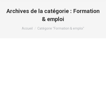
Archives de la catégorie :
Formation
& emploi
Vous êtes ici :
Accueil
Catégorie "Formation & emploi"