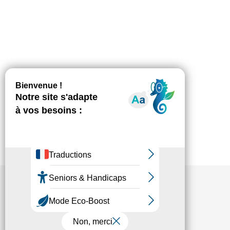
attestées par les ministères en charge du suivi
du dossier. État d’avancement sur la mise à
disposition de masques pour les salariés : A
cette heure, nous pouvons vous confirmer que
des masques…
1
2
3
4
5
6
Fédésap © 2021
Mentions légales
Transparence