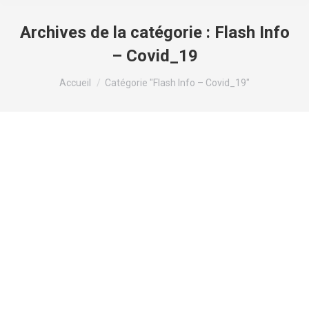
Archives de la catégorie :
Flash Info
– Covid_19
Vous êtes ici :
Accueil
Catégorie "Flash Info – Covid_19"