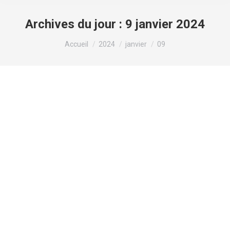
Archives du jour :
9 janvier 2024
Vous êtes ici :
Accueil
2024
janvier
09
Autonomie : une revalorisation du tarif