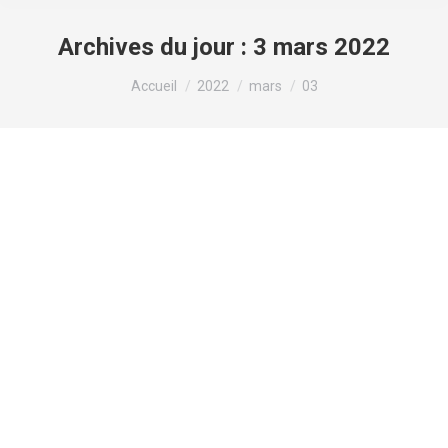
Archives du jour :
3 mars 2022
Vous êtes ici :
Accueil
2022
mars
03