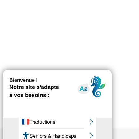
Le Printemps de la Petite Enfance
Actualité Secteur
,
Petite enfance
Par
Hugo Oillic
3 mars 2022
Nous co-organisons avec Les Pros de la Petite
Enfance et 10 autres associations, fédérations
et syndicats « Le Printemps de la Petite Enfance
» qui se déroulera le 21 mars 2022 au Grand
amphithéâtre du MEDEF, 55 avenue Bosquet,
75007 Paris. Une journée dédiée à l’avenir des
modes d’accueil où chacun exposera ses
propositions et doléances…