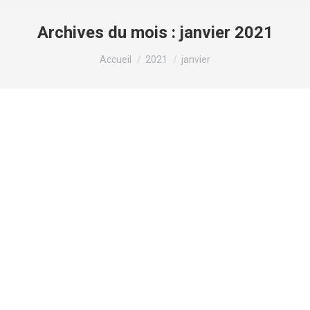
Archives du mois :
janvier 2021
Vous êtes ici :
Accueil
2021
janvier