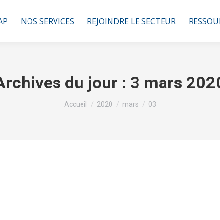
AP
NOS SERVICES
REJOINDRE LE SECTEUR
RESSOU
Archives du jour :
3 mars 202
Vous êtes ici :
Accueil
2020
mars
03