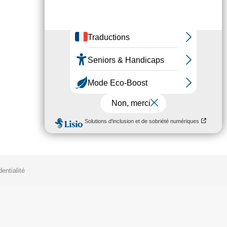
 en place Jurisap’, le service juridique de la
s outils juridiques* Des partenariats avec des
entialité