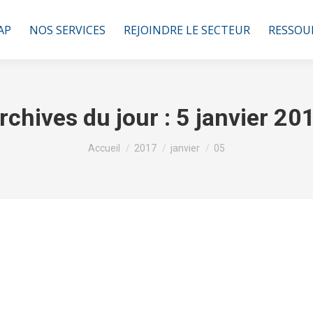
AP
NOS SERVICES
REJOINDRE LE SECTEUR
RESSOU
rchives du jour :
5 janvier 20
Vous êtes ici :
Accueil
2017
janvier
05