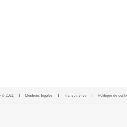
sap
 et d’être au plus proche de ses adhérents, la Fédésap a mis
que qui est dorénavant internalisée* Une veille juridique* De
s par…
 © 2021
Mentions légales
Transparence
Politique de confid