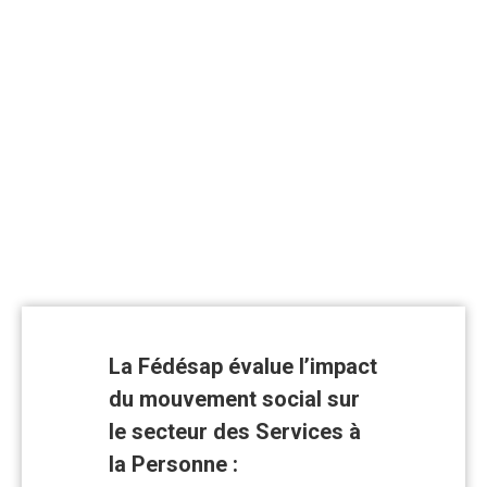
sur le
secteur
des
Services
à la
Personne
La Fédésap évalue l’impact
du mouvement social sur
le secteur des Services à
la Personne :