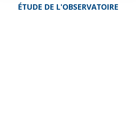
ÉTUDE DE L'OBSERVATOIRE
2019 –
Impact
des
grèves
2019-
2020