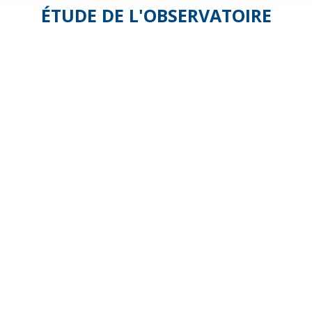
ÉTUDE DE L'OBSERVATOIRE
2022 –
Le
portage
de
repas
à