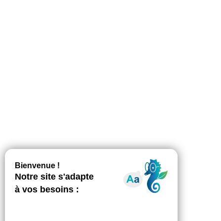
révision immédiate de l’arrêté fixant
les prix des services autonomie à
domicile
Communiqué de presse
Par
Wilen Tahrat
19 mai 2026
La revalorisation du SMIC de +2,41 % au 1er
juin 2026 constitue une mesure nécessaire de
soutien au pouvoir d’achat. Dans un contexte
d’inflation généralisée, la Fédésap y est
pleinement attachée, la valorisation des
métiers de l’aide à domicile étant une priorité.
Néanmoins, cette hausse accroît
mécaniquement des charges déjà sous tension,
sans possibilité d’ajustement…