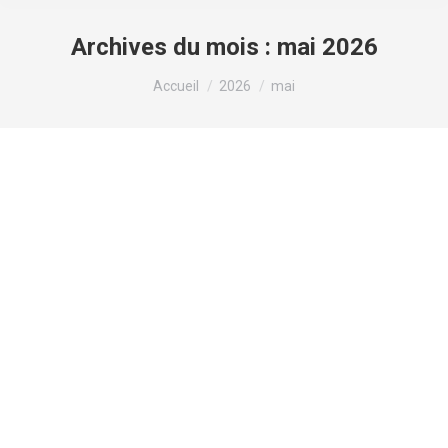
Archives du mois :
mai 2026
Vous êtes ici :
Accueil
2026
mai
INFLATION – La Fédésap exige la