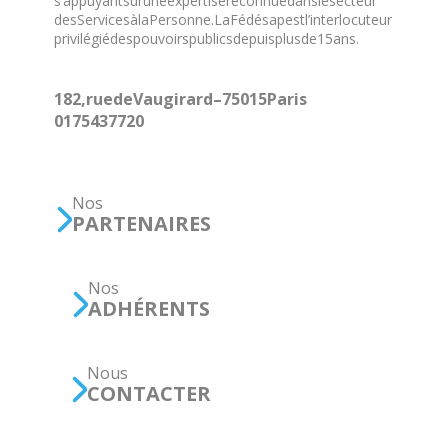
s’appuyant sur une expertise reconnue dans le secteur
des Services à la Personne. La Fédésap est l’interlocuteur
privilégié des pouvoirs publics depuis plus de 15 ans.
182, rue de Vaugirard – 75015 Paris
01 75 43 77 20
Nos
PARTENAIRES
Nos
ADHÉRENTS
Nous
CONTACTER