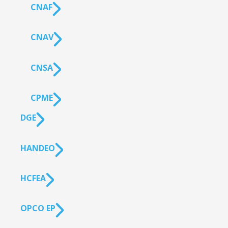
CNAF
CNAV
CNSA
CPME
DGE
HANDEO
HCFEA
OPCO EP