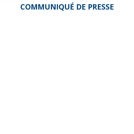
COMMUNIQUÉ DE PRESSE
Circulaire
du 11
avril
2019 «
Services
à la