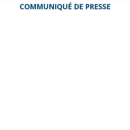
COMMUNIQUÉ DE PRESSE
La
Fédésap
particulière
déçue
du
rapport