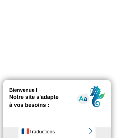
ambitieux au service d’une offre de
qualité
Communiqué de presse
Par
Diana Mazelin
21 janvier 2019
La CNSA et la Fédésap reconduisent leur accord
– cadre pour la modernisation et la
professionnalisation du réseau des SAAD[1]
adhérents de la Fédésap « Pour un Domicile
inclusif et efficient », un programme ambitieux
au service d’une offre de qualité pour les
adhérents Fédésap Signée pour une durée de
quatre ans (2018 – 2021), cette nouvelle…