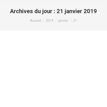
Archives du jour :
21 janvier 2019
Vous êtes ici :
Accueil
2019
janvier
21
Un nouvel accord Fédésap / Cnsa