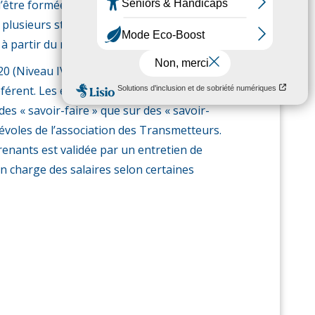
être formées et à l’entreprise de devenir
plusieurs structures de Services à la
 partir du mois de février 2019.
 (Niveau IV). Elle s’adresse à toute
référent. Les enseignements dispensés, très
es « savoir-faire » que sur des « savoir-
névoles de l’association des Transmetteurs.
prenants est validée par un entretien de
n charge des salaires selon certaines