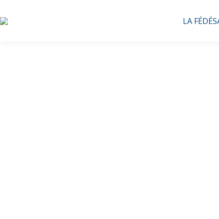
LA FÉDÉS
Formez 
véritabl