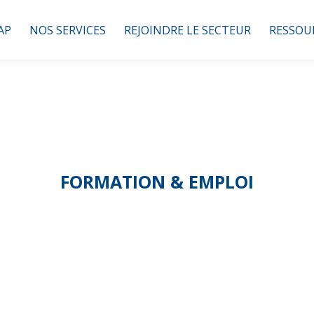
AP
NOS SERVICES
REJOINDRE LE SECTEUR
RESSOU
FORMATION & EMPLOI
vos salariés à de
es référents de la