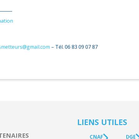
______
mation
ansmetteurs@gmail.com
– Tél. 06 83 09 07 87
LIENS UTILES
TENAIRES
CNAF
DGE