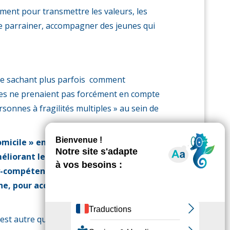
ment pour transmettre les valeurs, les
 de parrainer, accompagner des jeunes qui
ne sachant plus parfois comment
iales ne prenaient pas forcément en compte
sonnes à fragilités multiples » au sein de
domicile » en développant de meilleures
liorant les liens avec les autres
ly-compétent (médico-psycho-social)
onne, pour accompagner au mieux les
’est autre que le vice-président de la