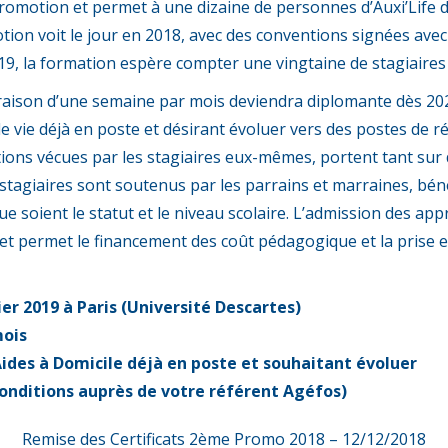
romotion et permet à une dizaine de personnes d’Auxi’Life d’
on voit le jour en 2018, avec des conventions signées avec 
9, la formation espère compter une vingtaine de stagiaires à
raison d’une semaine par mois deviendra diplomante dès 2020
e vie déjà en poste et désirant évoluer vers des postes de 
ions vécues par les stagiaires eux-mêmes, portent tant sur d
es stagiaires sont soutenus par les parrains et marraines, bé
ue soient le statut et le niveau scolaire. L’admission des ap
et permet le financement des coût pédagogique et la prise e
er 2019 à Paris (Université Descartes)
mois
Aides à Domicile déjà en poste et souhaitant évoluer
conditions auprès de votre référent Agéfos)
Remise des Certificats 2ème Promo 2018 – 12/12/2018