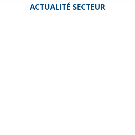
ACTUALITÉ SECTEUR
Communiq
de
Presse
: la
Fédésap
alerte