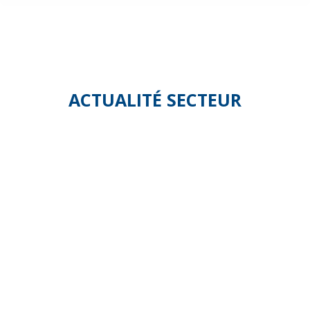
ACTUALITÉ SECTEUR
L’Observato
national
du
domicile