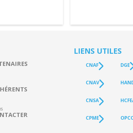
LIENS UTILES
TENAIRES
CNAF
DGE
CNAV
HAN
s
HÉRENTS
CNSA
HCFE
s
NTACTER
CPME
OPCO