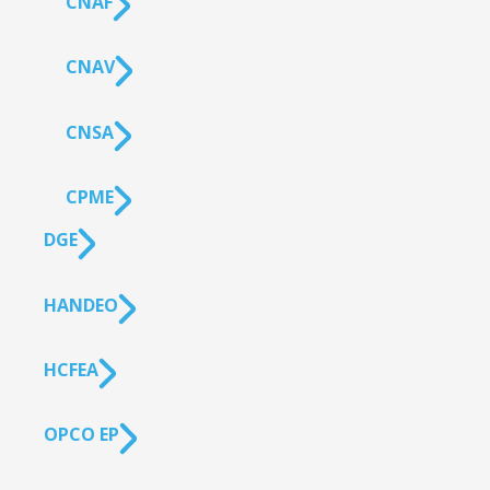
CNAF
CNAV
CNSA
CPME
DGE
HANDEO
HCFEA
OPCO EP