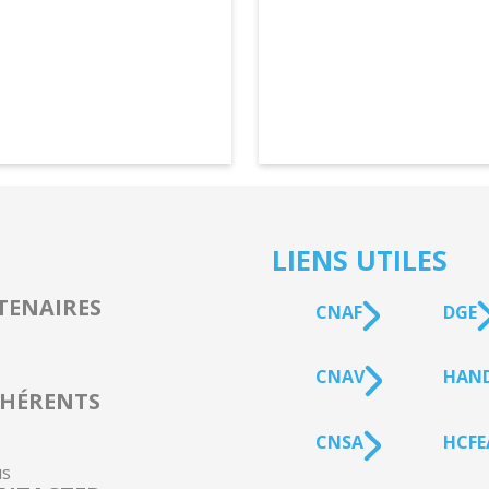
LIENS UTILES
TENAIRES
CNAF
DGE
CNAV
HAN
s
HÉRENTS
CNSA
HCFE
s