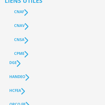
LIENS UTILES
CNAF
CNAV
CNSA
CPME
DGE
HANDEO
HCFEA
OPCO EP