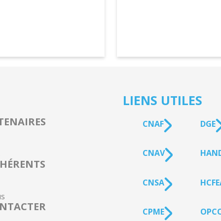
LIENS UTILES
TENAIRES
CNAF
DGE
CNAV
HAN
s
HÉRENTS
CNSA
HCFE
s
NTACTER
CPME
OPCO