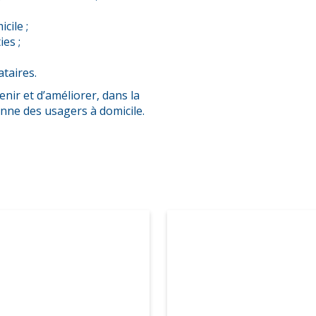
cile ;
es ;
taires.
nir et d’améliorer, dans la
enne des usagers à domicile.