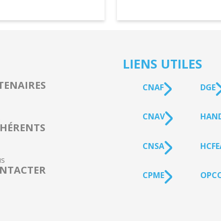
LIENS UTILES
TENAIRES
CNAF
DGE
CNAV
HAN
s
HÉRENTS
CNSA
HCFE
s
NTACTER
CPME
OPCO