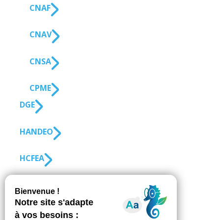
CNAF
CNAV
CNSA
CPME
DGE
HANDEO
HCFEA
OPCO EP
SUIVEZ-NOUS