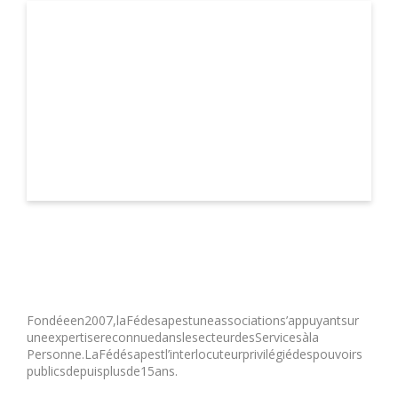
Fondée en 2007, la Fédesap est une association s’appuyant sur
une expertise reconnue dans le secteur des Services à la
Personne. La Fédésap est l’interlocuteur privilégié des pouvoirs
publics depuis plus de 15 ans.