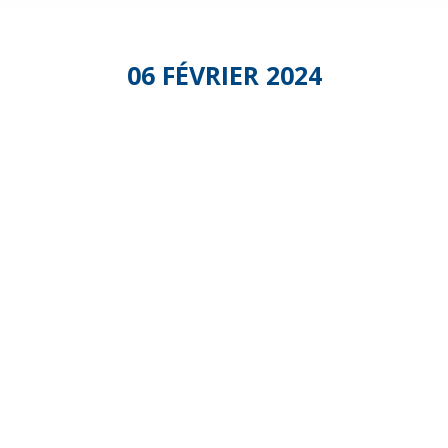
06 FÉVRIER 2024
Webinaire
L’instant
Partenaire
:
Autonomii