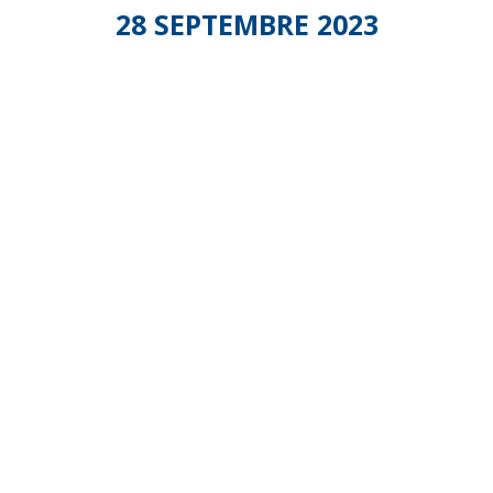
28 SEPTEMBRE 2023
Congrès
Fédésap,
le
Grand
Débat
du