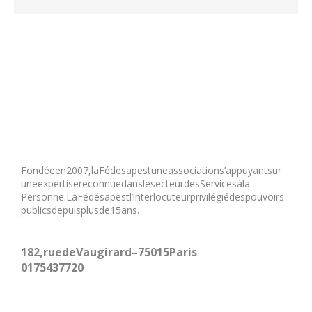
Fondée en 2007, la Fédesap est une association s’appuyant sur
une expertise reconnue dans le secteur des Services à la
Personne. La Fédésap est l’interlocuteur privilégié des pouvoirs
publics depuis plus de 15 ans.
182, rue de Vaugirard – 75015 Paris
01 75 43 77 20