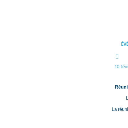
ÉV
10 fév
Réuni
La réun