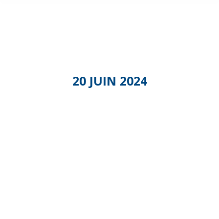
20 JUIN 2024
Réunion
DR/DD