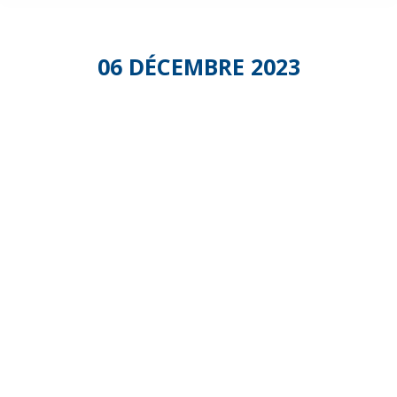
06 DÉCEMBRE 2023
Réunion
des
présidents
de
commission