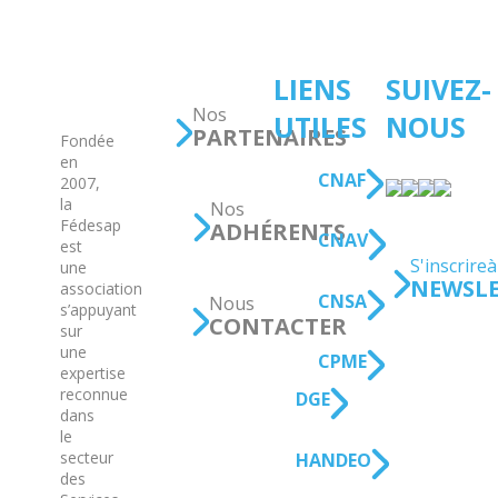
LIENS
SUIVEZ-
Nos
UTILES
NOUS
PARTENAIRES
Fondée
en
CNAF
2007,
la
Nos
Fédesap
ADHÉRENTS
CNAV
est
S'inscrire à 
une
NEWSL
association
CNSA
Nous
s’appuyant
CONTACTER
sur
une
CPME
expertise
reconnue
DGE
dans
le
secteur
HANDEO
des