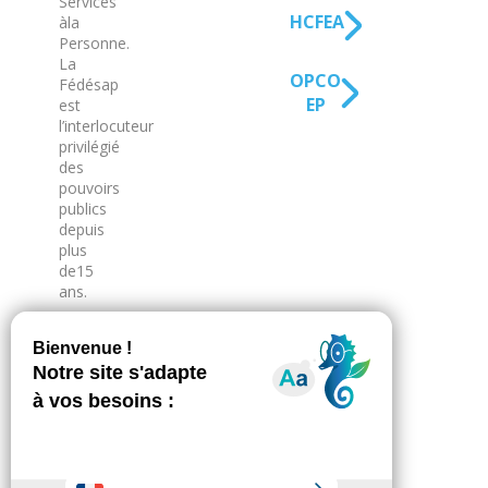
Services
HCFEA
à la
Personne.
La
OPCO
Fédésap
EP
est
l’interlocuteur
privilégié
des
pouvoirs
publics
depuis
plus
de 15
ans.
182,
rue
de
Vaugirard
–
75015