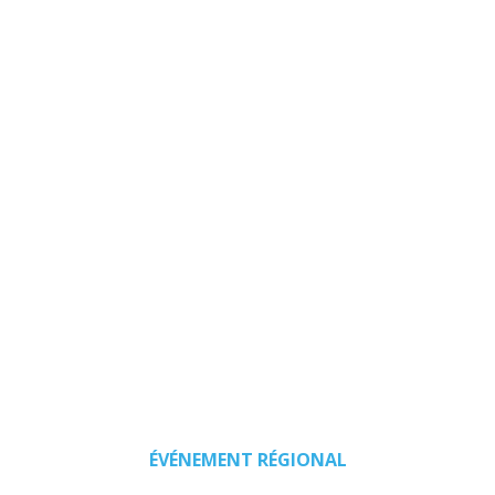
Sarthe
du
25
mars
au 5
avril
2019
ÉVÉNEMENT RÉGIONAL