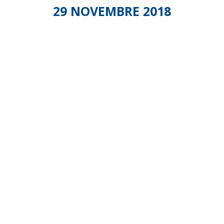
29 NOVEMBRE 2018
Les
jeudi
des
SAP
Toulouse
: