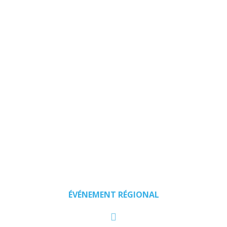
CICE,
digitalisatio
et
Trophées
des
SAP
ÉVÉNEMENT RÉGIONAL