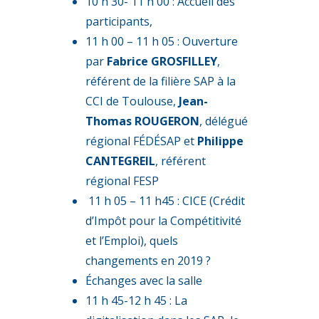
10 h 30- 11 h 00 : Accueil des
participants,
11 h 00 – 11 h 05 : Ouverture
par
Fabrice GROSFILLEY
,
référent de la filière SAP à la
CCI de Toulouse,
Jean-
Thomas ROUGERON
, délégué
régional FÉDÉSAP et
Philippe
CANTEGREIL
, référent
régional FESP
11 h 05 – 11 h45 : CICE (Crédit
d’Impôt pour la Compétitivité
et l’Emploi), quels
changements en 2019 ?
Échanges avec la salle
11 h 45-12 h 45 : La