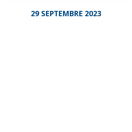
29 SEPTEMBRE 2023
Les
Assises
Guadeloup
du
Bien-
Vieillir