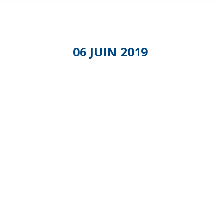
06 JUIN 2019
Le
Grand
Tour –
Toulouse