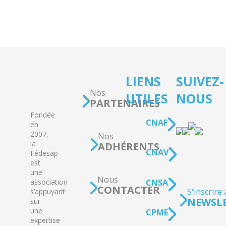
LIENS
SUIVEZ-
Nos
UTILES
NOUS
PARTENAIRES
Fondée
CNAF
en
2007,
Nos
la
ADHÉRENTS
CNAV
Fédesap
est
une
Nous
CNSA
association
CONTACTER
S'inscrire 
s’appuyant
NEWSL
sur
une
CPME
expertise