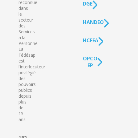
reconnue
DGE
dans
le
secteur
HANDEO
des
Services
à la
HCFEA
Personne.
La
Fédésap
OPCO
est
EP
l’interlocuteur
privilégié
des
pouvoirs
publics
depuis
plus
de
15
ans.