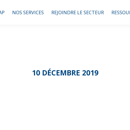
AP
NOS SERVICES
REJOINDRE LE SECTEUR
RESSOU
10 DÉCEMBRE 2019
ée Départementa
nts et Profession