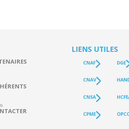
LIENS UTILES
TENAIRES
CNAF
DGE
CNAV
HAN
s
HÉRENTS
CNSA
HCFE
s
NTACTER
CPME
OPCO