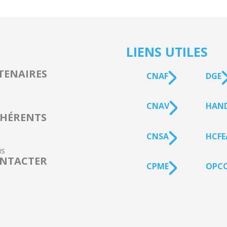
LIENS UTILES
TENAIRES
CNAF
DGE
CNAV
HAN
s
HÉRENTS
CNSA
HCFE
s
NTACTER
CPME
OPCO