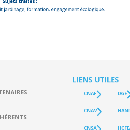
Sujets traités :
tit jardinage, formation, engagement écologique.
LIENS UTILES
TENAIRES
CNAF
DGE
CNAV
HAN
s
HÉRENTS
CNSA
HCFE