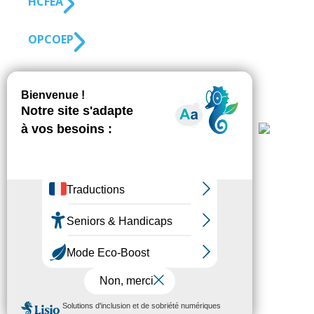
HCFEA
OPCO EP
SUIVEZ-NOUS
S'inscrire à la
NEWSLETTER
Fédésap © 2021
Mentions légales
Transparence
Politique de confidentialité