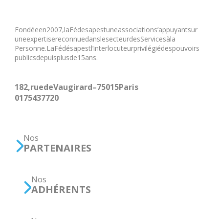
Fondée en 2007, la Fédesap est une association s’appuyant sur
une expertise reconnue dans le secteur des Services à la
Personne. La Fédésap est l’interlocuteur privilégié des pouvoirs
publics depuis plus de 15 ans.
182, rue de Vaugirard – 75015 Paris
01 75 43 77 20
Nos
PARTENAIRES
Nos
ADHÉRENTS