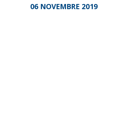
06 NOVEMBRE 2019
Formation
des
SAAD
des
Hauts-
de-