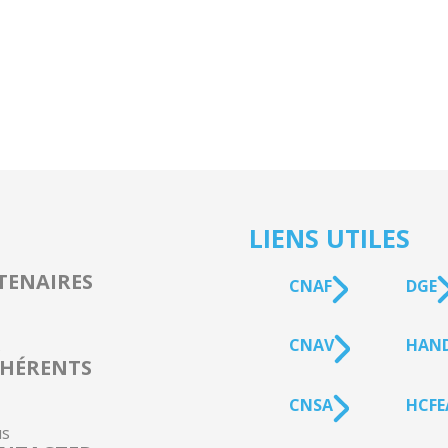
LIENS UTILES
TENAIRES
CNAF
DGE
CNAV
HAN
s
HÉRENTS
CNSA
HCFE
s