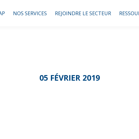
AP
NOS SERVICES
REJOINDRE LE SECTEUR
RESSOU
05 FÉVRIER 2019
a93 / Fédésap : R
Juridique