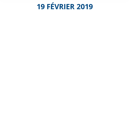
19 FÉVRIER 2019
Epec –
Réunion
Actualité
du
Service
à la