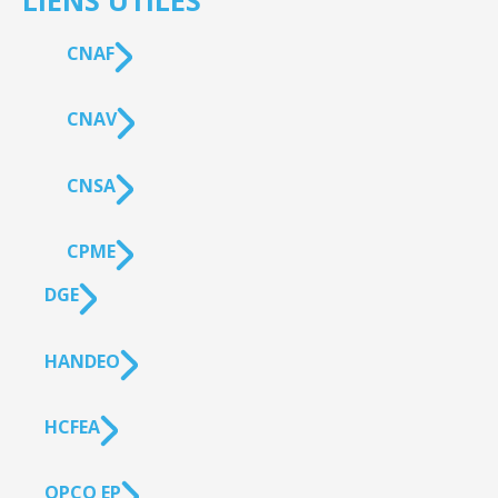
LIENS UTILES
CNAF
CNAV
CNSA
CPME
DGE
HANDEO
HCFEA
OPCO EP