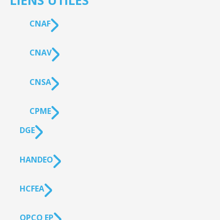
LIENS UTILES
CNAF
CNAV
CNSA
CPME
DGE
HANDEO
HCFEA
OPCO EP